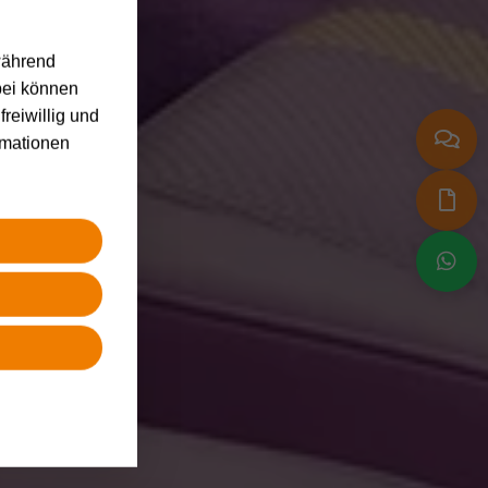
während
bei können
freiwillig und
rmationen