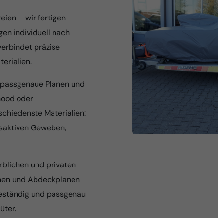
eien – wir fertigen
en individuell nach
verbindet präzise
erialien.
n passgenaue Planen und
hood oder
schiedenste Materialien:
gsaktiven Geweben,
blichen und privaten
lanen und Abdeckplanen
sbeständig und passgenau
üter.